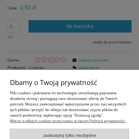
2,50 zł
Cena:
do koszyka
szt.
dodaj do przechowalni
Ocena:
zapytaj o produkt
Producent:
Czwórka
dodaj opinię
Kod produktu:
B-108
Dbamy o Twoją prywatność
Opis
Pliki cookies i pokrewne im technologie umożliwiają poprawne
działanie strony i pomagają nam dostosować ofertę do Twoich
Opinie o produkcie (0)
potrzeb. Możesz zaakceptować wykorzystanie przez nas wszystkich
tych plików i przejść do sklepu lub dostosować użycie plików do
swoich preferencji, wybierając opcję "Dostosuj zgody".
Rozmiar pocztówki: 16,2x11,8 cm
Więcej o plikach cookies przeczytasz w naszej Polityce prywatności.
Papier błyszczący
zaakceptuj tylko niezbędne
Informacje