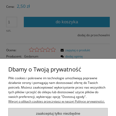
2,50 zł
Cena:
do koszyka
szt.
dodaj do przechowalni
Ocena:
zapytaj o produkt
Producent:
Gedanum
dodaj opinię
Kod produktu:
NKN-03-C
Dbamy o Twoją prywatność
Opis
Pliki cookies i pokrewne im technologie umożliwiają poprawne
działanie strony i pomagają nam dostosować ofertę do Twoich
Opinie o produkcie (0)
potrzeb. Możesz zaakceptować wykorzystanie przez nas wszystkich
tych plików i przejść do sklepu lub dostosować użycie plików do
swoich preferencji, wybierając opcję "Dostosuj zgody".
Rozmiar pocztówki: 14,8x10,5 cm
Więcej o plikach cookies przeczytasz w naszej Polityce prywatności.
Papier błyszczący
zaakceptuj tylko niezbędne