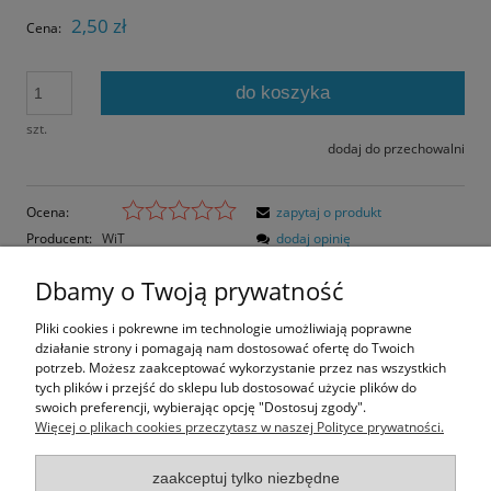
2,50 zł
Cena:
do koszyka
szt.
dodaj do przechowalni
Ocena:
zapytaj o produkt
Producent:
WiT
dodaj opinię
Kod produktu:
W2115
Dbamy o Twoją prywatność
Opis
Pliki cookies i pokrewne im technologie umożliwiają poprawne
działanie strony i pomagają nam dostosować ofertę do Twoich
Opinie o produkcie (0)
potrzeb. Możesz zaakceptować wykorzystanie przez nas wszystkich
tych plików i przejść do sklepu lub dostosować użycie plików do
swoich preferencji, wybierając opcję "Dostosuj zgody".
Rozmiar pocztówki: 14,8x10,5 cm
Więcej o plikach cookies przeczytasz w naszej Polityce prywatności.
Papier błyszczący.
zaakceptuj tylko niezbędne
Informacje