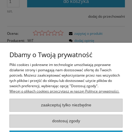
do koszyka
szt.
dodaj do przechowalni
Ocena:
zapytaj o produkt
Producent:
WiT
dodaj opinię
Kod produktu:
W1862
Dbamy o Twoją prywatność
Opis
Pliki cookies i pokrewne im technologie umożliwiają poprawne
działanie strony i pomagają nam dostosować ofertę do Twoich
Opinie o produkcie (0)
potrzeb. Możesz zaakceptować wykorzystanie przez nas wszystkich
tych plików i przejść do sklepu lub dostosować użycie plików do
swoich preferencji, wybierając opcję "Dostosuj zgody".
Rozmiar pocztówki: 14,8x10,5 cm
Więcej o plikach cookies przeczytasz w naszej Polityce prywatności.
Papier błyszczący.
zaakceptuj tylko niezbędne
Informacje
dostosuj zgody
Moje konto