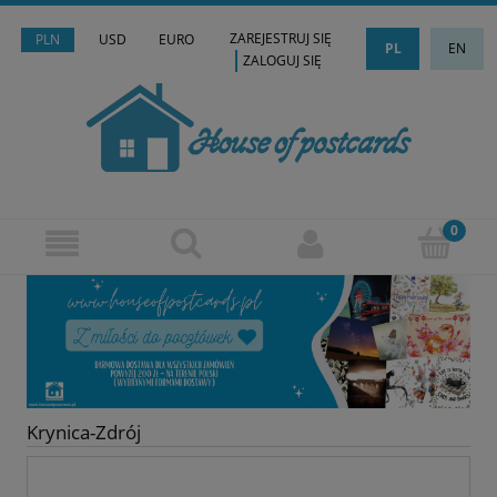
ZAREJESTRUJ SIĘ
PLN
USD
EURO
PL
EN
ZALOGUJ SIĘ
Krynica-Zdrój