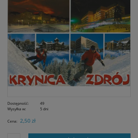
Dostępność:
49
Wysyłka w:
5 dni
2,50 zł
Cena: