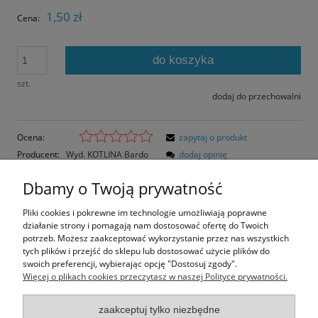
1,50 zł
Cena:
do koszyka
szt.
dodaj do przechowalni
Ocena:
zapytaj o produkt
Producent:
Wyd. KOTLINA Bardo
dodaj opinię
Kod produktu:
KB097
Dbamy o Twoją prywatność
Opis
Pliki cookies i pokrewne im technologie umożliwiają poprawne
działanie strony i pomagają nam dostosować ofertę do Twoich
Opinie o produkcie (0)
potrzeb. Możesz zaakceptować wykorzystanie przez nas wszystkich
tych plików i przejść do sklepu lub dostosować użycie plików do
swoich preferencji, wybierając opcję "Dostosuj zgody".
Rozmiar pocztówki: 14,5x10,3 cm
Więcej o plikach cookies przeczytasz w naszej Polityce prywatności.
Papier błyszczący
zaakceptuj tylko niezbędne
Informacje