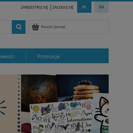
PL
EN
ZAREJESTRUJ SIĘ
ZALOGUJ SIĘ
Koszyk:
(pusty)
owości
Promocje