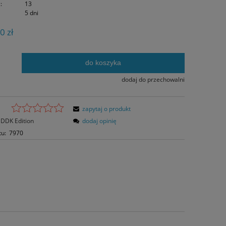
:
13
5 dni
0 zł
do koszyka
.
dodaj do przechowalni
zapytaj o produkt
DDK Edition
dodaj opinię
tu:
7970