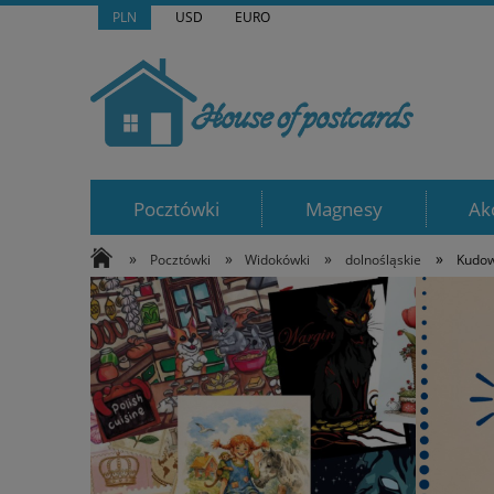
PLN
USD
EURO
Pocztówki
Magnesy
Ak
»
»
»
»
Pocztówki
Widokówki
dolnośląskie
Kudow