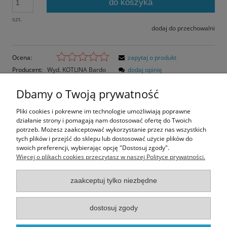
do koszyka
szt.
dodaj do przechowalni
Ocena:
zapytaj o produkt
Producent:
Wyd. KOTLINA Bardo
dodaj opinię
Kod produktu:
KB100
Dbamy o Twoją prywatność
Opis
Pliki cookies i pokrewne im technologie umożliwiają poprawne
działanie strony i pomagają nam dostosować ofertę do Twoich
Opinie o produkcie (0)
potrzeb. Możesz zaakceptować wykorzystanie przez nas wszystkich
tych plików i przejść do sklepu lub dostosować użycie plików do
swoich preferencji, wybierając opcję "Dostosuj zgody".
Rozmiar pocztówki: 14,5x10,3 cm
Więcej o plikach cookies przeczytasz w naszej Polityce prywatności.
Papier błyszczący
zaakceptuj tylko niezbędne
Informacje
dostosuj zgody
Moje konto