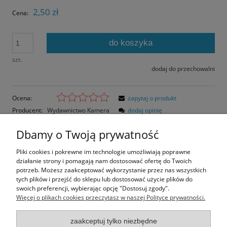
2,50 zł
Cena:
do koszyka
szt.
dodaj do przechowalni
Ocena:
zapytaj o produkt
Producent:
Wydawnictwo Kamera
dodaj opinię
Kod produktu:
18605
Dbamy o Twoją prywatność
Opis
Pliki cookies i pokrewne im technologie umożliwiają poprawne
działanie strony i pomagają nam dostosować ofertę do Twoich
Opinie o produkcie (0)
potrzeb. Możesz zaakceptować wykorzystanie przez nas wszystkich
tych plików i przejść do sklepu lub dostosować użycie plików do
swoich preferencji, wybierając opcję "Dostosuj zgody".
Rozmiar pocztówki: 15x10,5 cm
Więcej o plikach cookies przeczytasz w naszej Polityce prywatności.
Papier błyszczący
zaakceptuj tylko niezbędne
Informacje