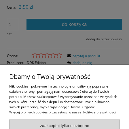
2,50 zł
Cena:
do koszyka
szt.
dodaj do przechowalni
Ocena:
zapytaj o produkt
Producent:
DDK Edition
dodaj opinię
Kod produktu:
7920
Dbamy o Twoją prywatność
Opis
Pliki cookies i pokrewne im technologie umożliwiają poprawne
działanie strony i pomagają nam dostosować ofertę do Twoich
Opinie o produkcie (0)
potrzeb. Możesz zaakceptować wykorzystanie przez nas wszystkich
tych plików i przejść do sklepu lub dostosować użycie plików do
swoich preferencji, wybierając opcję "Dostosuj zgody".
Rozmiar pocztówki: 14,4x10,4 cm
Więcej o plikach cookies przeczytasz w naszej Polityce prywatności.
Papier błyszczący
zaakceptuj tylko niezbędne
Informacje