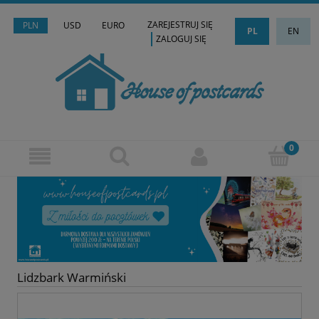
ZAREJESTRUJ SIĘ
PLN
USD
EURO
PL
EN
ZALOGUJ SIĘ
Lidzbark Warmiński