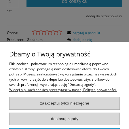
do koszyka
szt.
dodaj do przechowalni
Ocena:
zapytaj o produkt
Producent:
Gedanum
dodaj opinię
Kod produktu:
NLI-01-C
Dbamy o Twoją prywatność
Opis
Pliki cookies i pokrewne im technologie umożliwiają poprawne
działanie strony i pomagają nam dostosować ofertę do Twoich
Opinie o produkcie (0)
potrzeb. Możesz zaakceptować wykorzystanie przez nas wszystkich
tych plików i przejść do sklepu lub dostosować użycie plików do
swoich preferencji, wybierając opcję "Dostosuj zgody".
Rozmiar pocztówki: 14,8x10,5 cm
Więcej o plikach cookies przeczytasz w naszej Polityce prywatności.
Papier błyszczący
zaakceptuj tylko niezbędne
Informacje
dostosuj zgody
Moje konto