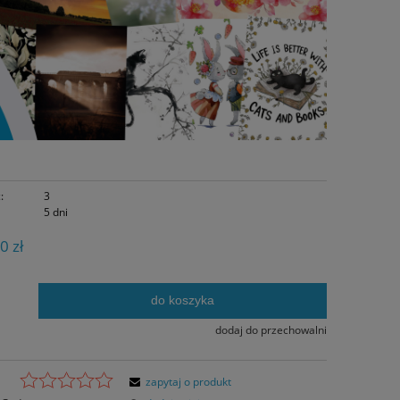
:
3
5 dni
0 zł
do koszyka
.
dodaj do przechowalni
zapytaj o produkt