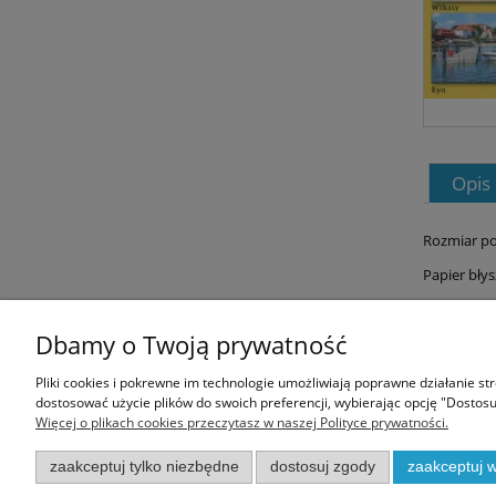
Opis
Rozmiar po
Papier bły
Dbamy o Twoją prywatność
Informacje
Pliki cookies i pokrewne im technologie umożliwiają poprawne działanie s
dostosować użycie plików do swoich preferencji, wybierając opcję "Dostosu
Regulamin
Więcej o plikach cookies przeczytasz w naszej Polityce prywatności.
Polityka prywatności
Zwroty i reklamacje
zaakceptuj tylko niezbędne
dostosuj zgody
zaakceptuj w
Koszty dostawy