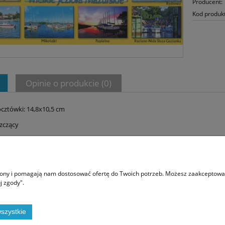
Producent:
Kod produk
Opinie o produkcie (0)
cztówki: 14,8x10,5 cm
szczący
Moje konto
O na
trony i pomagają nam dostosować ofertę do Twoich potrzeb. Możesz zaakceptować 
j zgody".
Twoje zamówienia
Kont
Ustawienia konta
Blog
Przechowalnia
szystkie