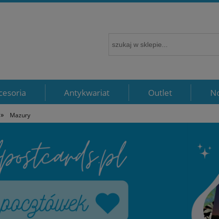
cesoria
Antykwariat
Outlet
N
»
Mazury