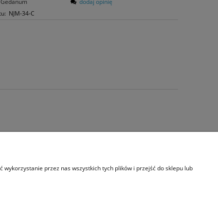
Gedanum
dodaj opinię
tu:
NJM-34-C
s
wykorzystanie przez nas wszystkich tych plików i przejść do sklepu lub
akt i dane firmy