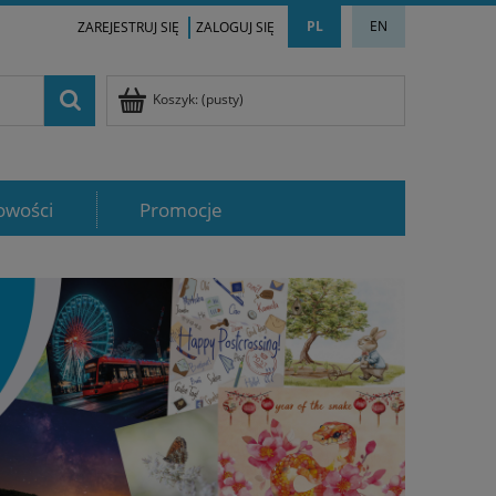
PL
EN
ZAREJESTRUJ SIĘ
ZALOGUJ SIĘ
Koszyk:
(pusty)
owości
Promocje