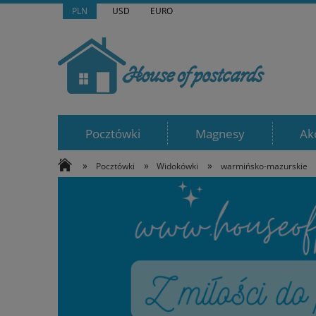
PLN
USD
EURO
Pocztówki
Magnesy
Ak
»
»
»
Pocztówki
Widokówki
warmińsko-mazurskie