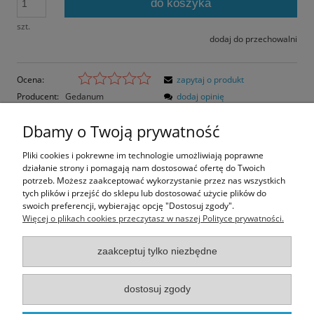
do koszyka
szt.
dodaj do przechowalni
Ocena:
zapytaj o produkt
Producent:
Gedanum
dodaj opinię
Kod produktu:
LKD-018-C
Dbamy o Twoją prywatność
Opis
Pliki cookies i pokrewne im technologie umożliwiają poprawne
działanie strony i pomagają nam dostosować ofertę do Twoich
Opinie o produkcie (0)
potrzeb. Możesz zaakceptować wykorzystanie przez nas wszystkich
tych plików i przejść do sklepu lub dostosować użycie plików do
swoich preferencji, wybierając opcję "Dostosuj zgody".
Rozmiar pocztówki: 14,8x10,5 cm
Więcej o plikach cookies przeczytasz w naszej Polityce prywatności.
Papier błyszczący
zaakceptuj tylko niezbędne
Informacje
dostosuj zgody
Moje konto