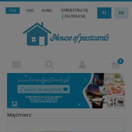
ZAREJESTRUJ SIĘ
PLN
USD
EURO
PL
EN
ZALOGUJ SIĘ
Mięćmierz