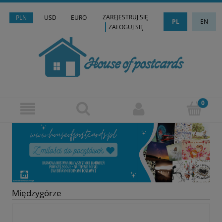
ZAREJESTRUJ SIĘ
PLN
USD
EURO
PL
EN
ZALOGUJ SIĘ
Międzygórze