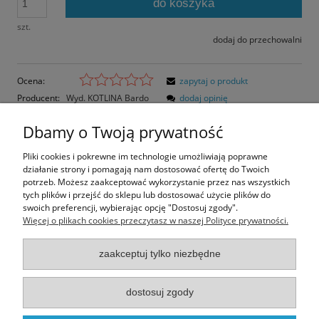
do koszyka
szt.
dodaj do przechowalni
Ocena:
zapytaj o produkt
Producent:
Wyd. KOTLINA Bardo
dodaj opinię
Kod produktu:
KB130
Dbamy o Twoją prywatność
Opis
Pliki cookies i pokrewne im technologie umożliwiają poprawne
działanie strony i pomagają nam dostosować ofertę do Twoich
Opinie o produkcie (0)
potrzeb. Możesz zaakceptować wykorzystanie przez nas wszystkich
tych plików i przejść do sklepu lub dostosować użycie plików do
swoich preferencji, wybierając opcję "Dostosuj zgody".
Rozmiar pocztówki: 14,5x10,3 cm
Więcej o plikach cookies przeczytasz w naszej Polityce prywatności.
Papier błyszczący
zaakceptuj tylko niezbędne
Informacje
dostosuj zgody
Moje konto