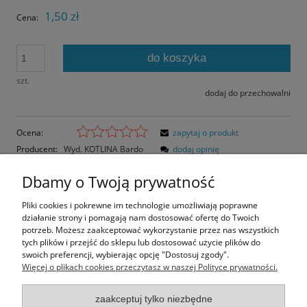
1,50 zł
Cena:
do koszyka
szt.
dodaj do przechowalni
Ocena:
zapytaj o produkt
Producent:
Wyd. KOTLINA Bardo
dodaj opinię
Kod produktu:
KB128
Dbamy o Twoją prywatność
Opis
Pliki cookies i pokrewne im technologie umożliwiają poprawne
działanie strony i pomagają nam dostosować ofertę do Twoich
Opinie o produkcie (0)
potrzeb. Możesz zaakceptować wykorzystanie przez nas wszystkich
tych plików i przejść do sklepu lub dostosować użycie plików do
swoich preferencji, wybierając opcję "Dostosuj zgody".
Rozmiar pocztówki: 14,5x10,3 cm
Więcej o plikach cookies przeczytasz w naszej Polityce prywatności.
Papier błyszczący
zaakceptuj tylko niezbędne
Informacje