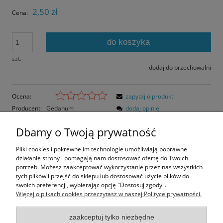
2,50 zł
Cena:
do koszyka
szt.
dodaj do przechowalni
Ocena:
zapytaj o produkt
Producent:
Gedanum
dodaj opinię
Kod produktu:
NMI-002-C
Dbamy o Twoją prywatność
Opis
Pliki cookies i pokrewne im technologie umożliwiają poprawne
działanie strony i pomagają nam dostosować ofertę do Twoich
Opinie o produkcie (0)
potrzeb. Możesz zaakceptować wykorzystanie przez nas wszystkich
tych plików i przejść do sklepu lub dostosować użycie plików do
swoich preferencji, wybierając opcję "Dostosuj zgody".
Rozmiar pocztówki: 14,8x10,5 cm
Więcej o plikach cookies przeczytasz w naszej Polityce prywatności.
Papier błyszczący
zaakceptuj tylko niezbędne
Informacje