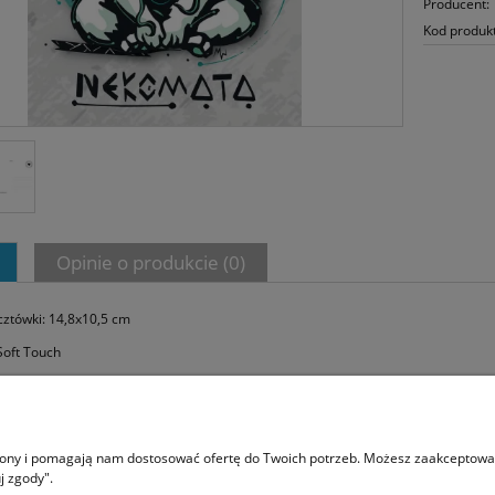
Producent:
Kod produk
Opinie o produkcie (0)
ztówki: 14,8x10,5 cm
Soft Touch
Moje konto
O na
trony i pomagają nam dostosować ofertę do Twoich potrzeb. Możesz zaakceptować 
j zgody".
Twoje zamówienia
Kont