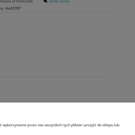
House of Postcards
dodaj opinię
tu:
HoP2787
s
wykorzystanie przez nas wszystkich tych plików i przejść do sklepu lub
akt i dane firmy