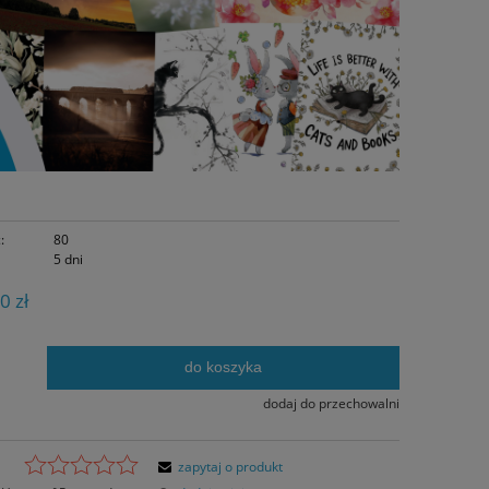
:
80
5 dni
0 zł
do koszyka
.
dodaj do przechowalni
zapytaj o produkt