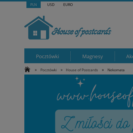
PLN
USD
EURO
Pocztówki
Magnesy
Ak
»
»
»
Pocztówki
House of Postcards
Nekomata