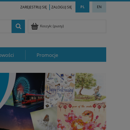
PL
EN
ZAREJESTRUJ SIĘ
ZALOGUJ SIĘ
Koszyk:
(pusty)
owości
Promocje