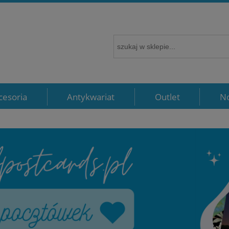
cesoria
Antykwariat
Outlet
N