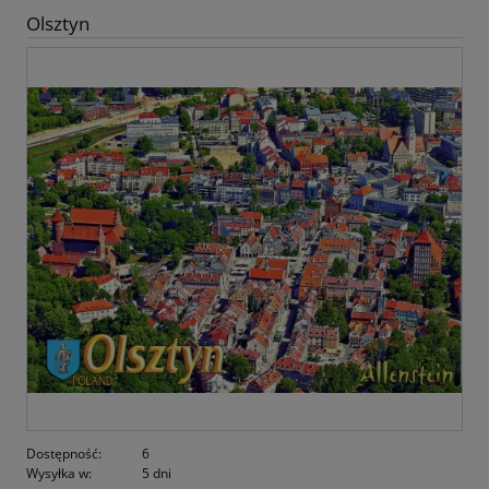
Olsztyn
Dostępność:
6
Wysyłka w:
5 dni