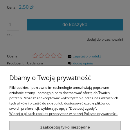
2,50 zł
Cena:
do koszyka
szt.
dodaj do przechowalni
Ocena:
zapytaj o produkt
Producent:
Gedanum
dodaj opinię
Kod produktu:
NOL-04-C
Dbamy o Twoją prywatność
Opis
Pliki cookies i pokrewne im technologie umożliwiają poprawne
działanie strony i pomagają nam dostosować ofertę do Twoich
Opinie o produkcie (0)
potrzeb. Możesz zaakceptować wykorzystanie przez nas wszystkich
tych plików i przejść do sklepu lub dostosować użycie plików do
swoich preferencji, wybierając opcję "Dostosuj zgody".
Rozmiar pocztówki: 14,8x10,5 cm
Więcej o plikach cookies przeczytasz w naszej Polityce prywatności.
Papier błyszczący
zaakceptuj tylko niezbędne