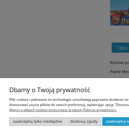
Opis
Rozmiar po
Papier bły
Dbamy o Twoją prywatność
Informacje
Pliki cookies i pokrewne im technologie umożliwiają poprawne działanie s
dostosować użycie plików do swoich preferencji, wybierając opcję "Dostosu
Regulamin
Więcej o plikach cookies przeczytasz w naszej Polityce prywatności.
Polityka prywatności
Zwroty i reklamacje
zaakceptuj tylko niezbędne
dostosuj zgody
zaakceptuj w
Koszty dostawy