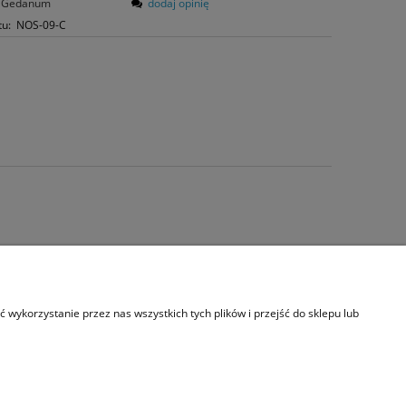
Gedanum
dodaj opinię
tu:
NOS-09-C
s
wykorzystanie przez nas wszystkich tych plików i przejść do sklepu lub
akt i dane firmy