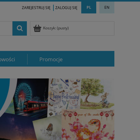
PL
EN
ZAREJESTRUJ SIĘ
ZALOGUJ SIĘ
Koszyk:
(pusty)
owości
Promocje