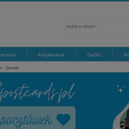
cesoria
Antykwariat
Outlet
N
»
Ostróda