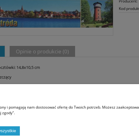
Producent:
Kod produk
Opinie o produkcie (0)
cztówki: 14,8x10,5 cm
szczący
Moje konto
O na
trony i pomagają nam dostosować ofertę do Twoich potrzeb. Możesz zaakceptować 
j zgody".
Twoje zamówienia
Kont
Ustawienia konta
Blog
Przechowalnia
szystkie