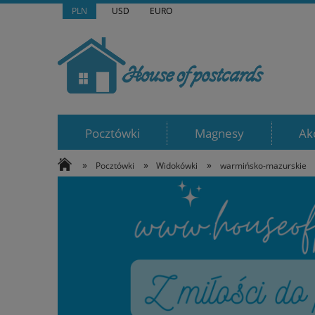
PLN
USD
EURO
Pocztówki
Magnesy
Ak
»
»
»
Pocztówki
Widokówki
warmińsko-mazurskie