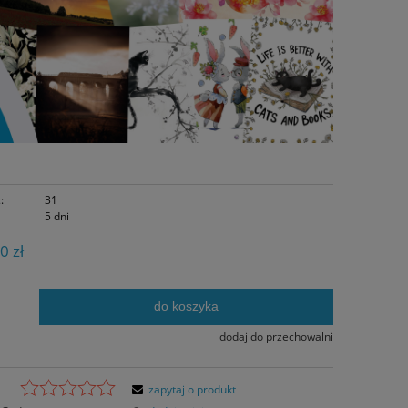
:
31
5 dni
0 zł
do koszyka
.
dodaj do przechowalni
zapytaj o produkt