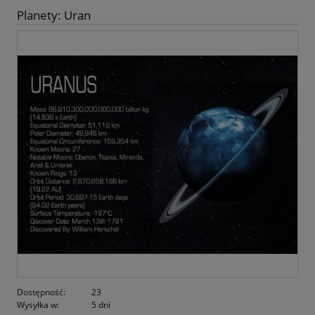
Planety: Uran
Dostępność:
23
Wysyłka w:
5 dni