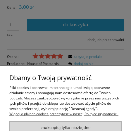
3,00 zł
Cena:
do koszyka
szt.
dodaj do przechowalni
Ocena:
zapytaj o produkt
Producent:
House of Postcards
dodaj opinię
Kod produktu:
HoP350
Dbamy o Twoją prywatność
Opis
Pliki cookies i pokrewne im technologie umożliwiają poprawne
działanie strony i pomagają nam dostosować ofertę do Twoich
Opinie o produkcie (0)
potrzeb. Możesz zaakceptować wykorzystanie przez nas wszystkich
tych plików i przejść do sklepu lub dostosować użycie plików do
swoich preferencji, wybierając opcję "Dostosuj zgody".
Rozmiar pocztówki: 14,8x10,5 cm
Więcej o plikach cookies przeczytasz w naszej Polityce prywatności.
Papier błyszczący
zaakceptuj tylko niezbędne
Informacje