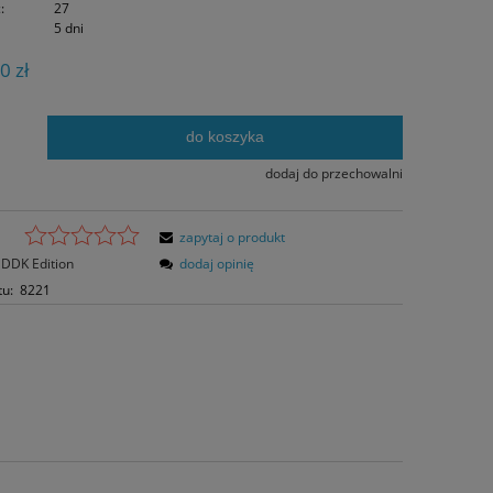
:
27
5 dni
0 zł
do koszyka
.
dodaj do przechowalni
zapytaj o produkt
DDK Edition
dodaj opinię
tu:
8221