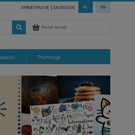
PL
EN
ZAREJESTRUJ SIĘ
ZALOGUJ SIĘ
Koszyk:
(pusty)
owości
Promocje