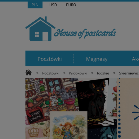
PLN
USD
EURO
Pocztówki
Magnesy
Ak
»
»
»
»
Pocztówki
Widokówki
łódzkie
Skierniewic