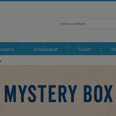
cesoria
Antykwariat
Outlet
N
e