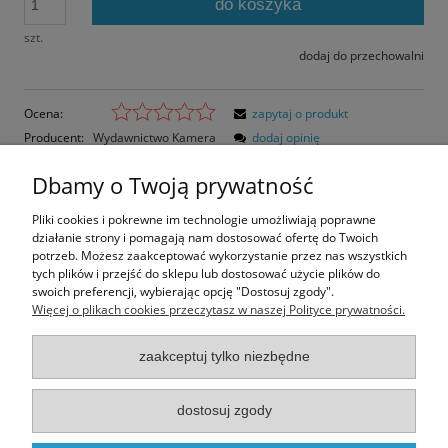
do koszyka
szt.
dodaj do przechowalni
Ocena:
zapytaj o produkt
Producent:
Wydawnictwo Kamera
dodaj opinię
Kod produktu:
20303
Dbamy o Twoją prywatność
Opis
Pliki cookies i pokrewne im technologie umożliwiają poprawne
działanie strony i pomagają nam dostosować ofertę do Twoich
Opinie o produkcie (0)
potrzeb. Możesz zaakceptować wykorzystanie przez nas wszystkich
tych plików i przejść do sklepu lub dostosować użycie plików do
swoich preferencji, wybierając opcję "Dostosuj zgody".
Rozmiar pocztówki: 15x10,5 cm
Więcej o plikach cookies przeczytasz w naszej Polityce prywatności.
Papier błyszczący
zaakceptuj tylko niezbędne
Informacje
dostosuj zgody
Moje konto