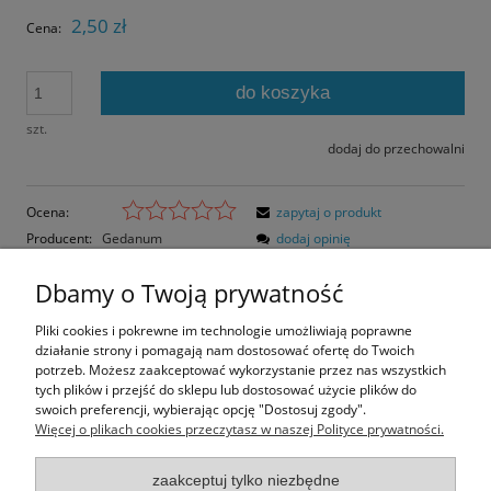
2,50 zł
Cena:
do koszyka
szt.
dodaj do przechowalni
Ocena:
zapytaj o produkt
Producent:
Gedanum
dodaj opinię
Kod produktu:
GSP-006-S
Dbamy o Twoją prywatność
Opis
Pliki cookies i pokrewne im technologie umożliwiają poprawne
działanie strony i pomagają nam dostosować ofertę do Twoich
Opinie o produkcie (0)
potrzeb. Możesz zaakceptować wykorzystanie przez nas wszystkich
tych plików i przejść do sklepu lub dostosować użycie plików do
swoich preferencji, wybierając opcję "Dostosuj zgody".
Rozmiar pocztówki: 14,8x10,5 cm
Więcej o plikach cookies przeczytasz w naszej Polityce prywatności.
Papier błyszczący
zaakceptuj tylko niezbędne