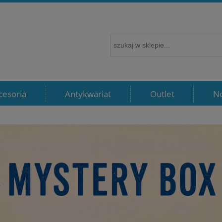
cesoria
Antykwariat
Outlet
N