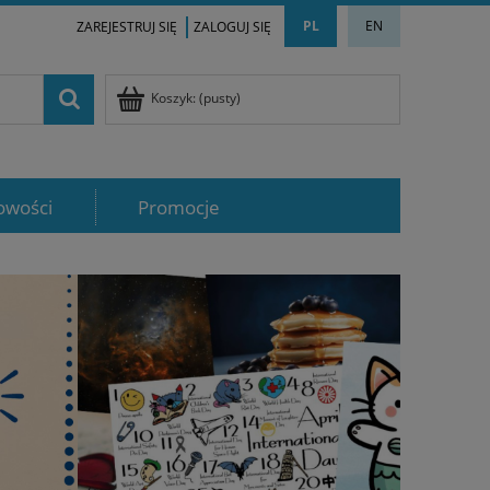
PL
EN
ZAREJESTRUJ SIĘ
ZALOGUJ SIĘ
Koszyk:
(pusty)
owości
Promocje