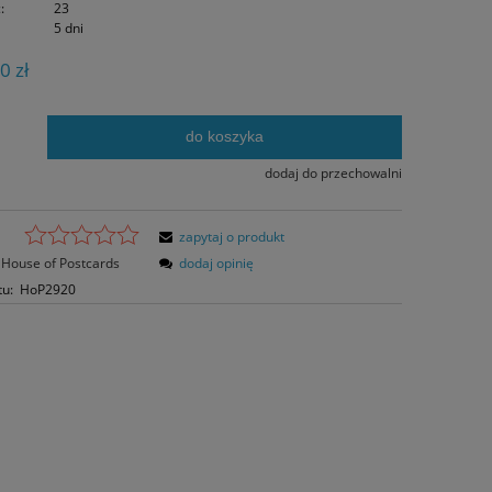
:
23
5 dni
0 zł
do koszyka
.
dodaj do przechowalni
zapytaj o produkt
House of Postcards
dodaj opinię
tu:
HoP2920