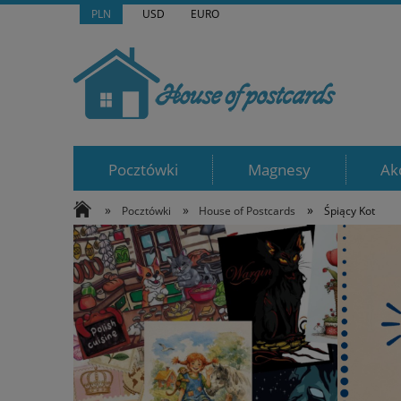
PLN
USD
EURO
Pocztówki
Magnesy
Ak
»
»
»
Pocztówki
House of Postcards
Śpiący Kot