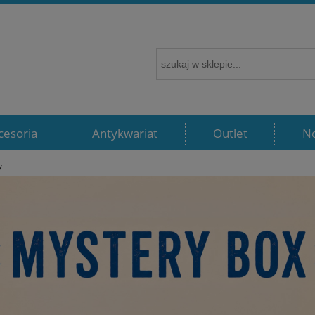
cesoria
Antykwariat
Outlet
N
y