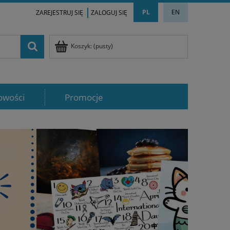
PL
EN
ZAREJESTRUJ SIĘ
ZALOGUJ SIĘ
Koszyk:
(pusty)
owości
Promocje