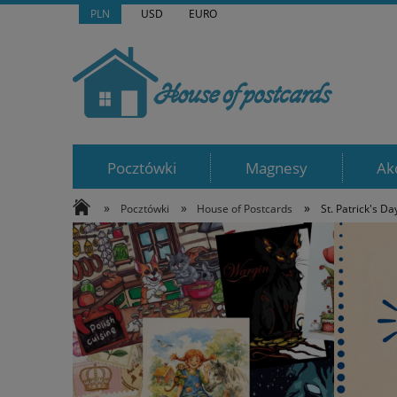
PLN
USD
EURO
Pocztówki
Magnesy
Ak
»
»
»
Pocztówki
House of Postcards
St. Patrick's Da