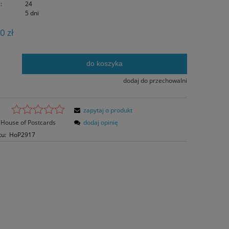
:
24
5 dni
0 zł
do koszyka
.
dodaj do przechowalni
zapytaj o produkt
House of Postcards
dodaj opinię
tu:
HoP2917