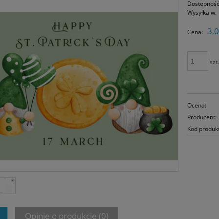
Dostępność
Wysyłka w:
3,0
Cena:
szt
Ocena:
Producent:
Kod produk
Opinie o produkcie (0)