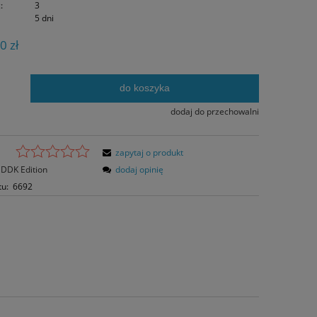
:
3
5 dni
0 zł
do koszyka
.
dodaj do przechowalni
zapytaj o produkt
DDK Edition
dodaj opinię
tu:
6692