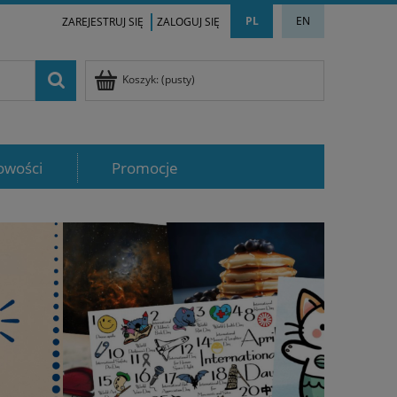
PL
EN
ZAREJESTRUJ SIĘ
ZALOGUJ SIĘ
Koszyk:
(pusty)
owości
Promocje