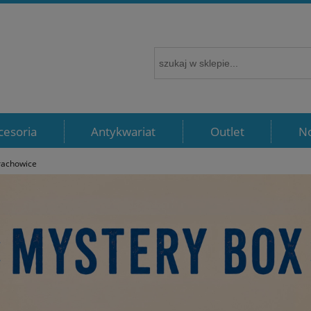
cesoria
Antykwariat
Outlet
N
rachowice