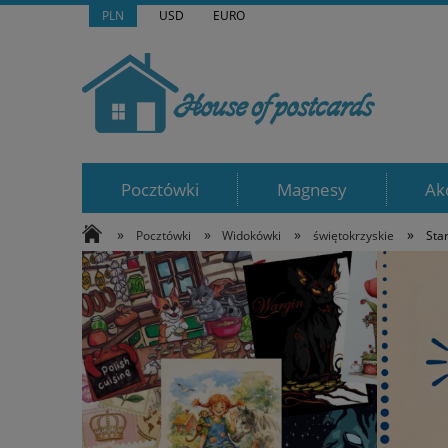
PLN
USD
EURO
Pocztówki
Magnesy
Ak
»
»
»
»
Pocztówki
Widokówki
świętokrzyskie
Sta