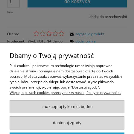
do koszyka
szt.
dodaj do przechowalni
Ocena:
zapytaj o produkt
Producent:
Wyd. KOTLINA Bardo
dodaj opinię
Kod produktu:
KB181
Dbamy o Twoją prywatność
Opis
Pliki cookies i pokrewne im technologie umożliwiają poprawne
działanie strony i pomagają nam dostosować ofertę do Twoich
Opinie o produkcie (0)
potrzeb. Możesz zaakceptować wykorzystanie przez nas wszystkich
tych plików i przejść do sklepu lub dostosować użycie plików do
swoich preferencji, wybierając opcję "Dostosuj zgody".
Rozmiar pocztówki: 14,5x10,3 cm
Więcej o plikach cookies przeczytasz w naszej Polityce prywatności.
Papier błyszczący
zaakceptuj tylko niezbędne
Informacje
dostosuj zgody
Moje konto