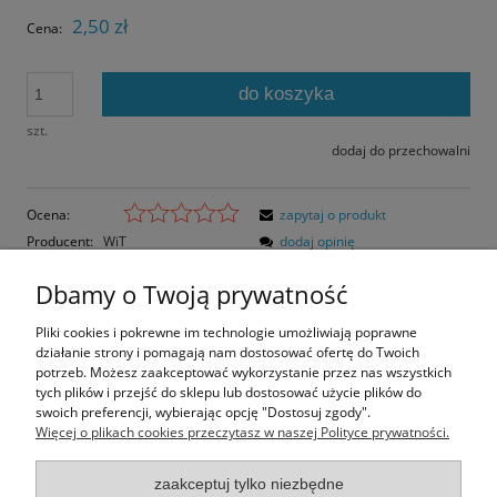
2,50 zł
Cena:
do koszyka
szt.
dodaj do przechowalni
Ocena:
zapytaj o produkt
Producent:
WiT
dodaj opinię
Kod produktu:
W2404
Dbamy o Twoją prywatność
Opis
Pliki cookies i pokrewne im technologie umożliwiają poprawne
działanie strony i pomagają nam dostosować ofertę do Twoich
Opinie o produkcie (0)
potrzeb. Możesz zaakceptować wykorzystanie przez nas wszystkich
tych plików i przejść do sklepu lub dostosować użycie plików do
swoich preferencji, wybierając opcję "Dostosuj zgody".
Rozmiar pocztówki: 14,8x10,5 cm
Więcej o plikach cookies przeczytasz w naszej Polityce prywatności.
Papier błyszczący.
zaakceptuj tylko niezbędne
Informacje