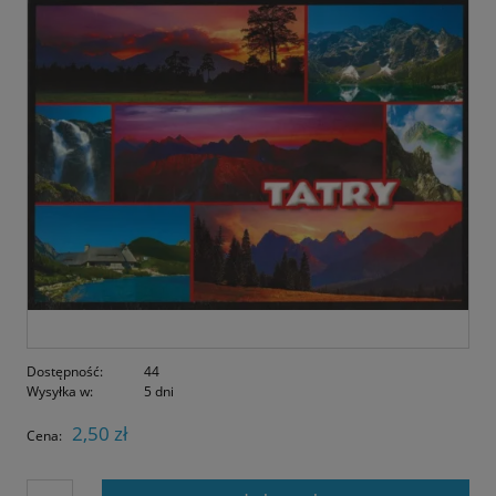
Dostępność:
44
Wysyłka w:
5 dni
2,50 zł
Cena: