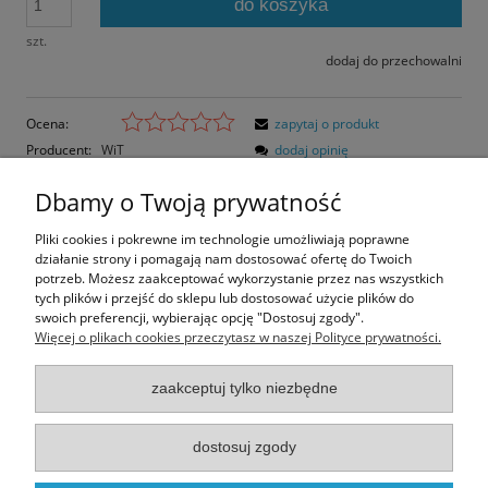
do koszyka
szt.
dodaj do przechowalni
Ocena:
zapytaj o produkt
Producent:
WiT
dodaj opinię
Kod produktu:
W1770
Dbamy o Twoją prywatność
Opis
Pliki cookies i pokrewne im technologie umożliwiają poprawne
działanie strony i pomagają nam dostosować ofertę do Twoich
Opinie o produkcie (0)
potrzeb. Możesz zaakceptować wykorzystanie przez nas wszystkich
tych plików i przejść do sklepu lub dostosować użycie plików do
swoich preferencji, wybierając opcję "Dostosuj zgody".
Rozmiar pocztówki: 14,8x10,5 cm
Więcej o plikach cookies przeczytasz w naszej Polityce prywatności.
Papier błyszczący.
zaakceptuj tylko niezbędne
Informacje
dostosuj zgody
Moje konto