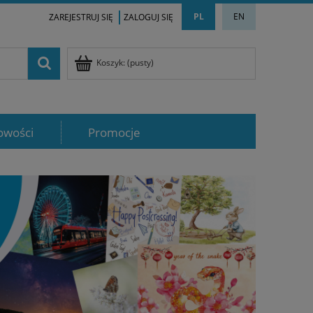
PL
EN
ZAREJESTRUJ SIĘ
ZALOGUJ SIĘ
Koszyk:
(pusty)
owości
Promocje