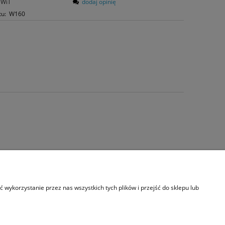
WiT
dodaj opinię
tu:
W160
s
wykorzystanie przez nas wszystkich tych plików i przejść do sklepu lub
akt i dane firmy