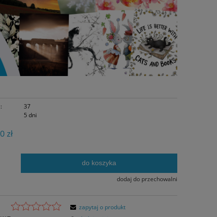
:
37
5 dni
0 zł
do koszyka
.
dodaj do przechowalni
zapytaj o produkt