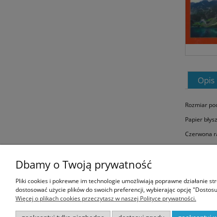
Opis
Rozmiar poc
Papier błys
Czerwona r
Dbamy o Twoją prywatność
Informacje
Pliki cookies i pokrewne im technologie umożliwiają poprawne działanie s
dostosować użycie plików do swoich preferencji, wybierając opcję "Dostosu
Regulamin
Więcej o plikach cookies przeczytasz w naszej Polityce prywatności.
Polityka prywatności
Zwroty i reklamacje