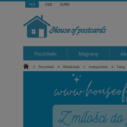
PLN
USD
EURO
Pocztówki
Magnesy
Ak
»
»
»
»
Pocztówki
Widokówki
małopolskie
Tatry