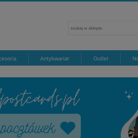
cesoria
Antykwariat
Outlet
N