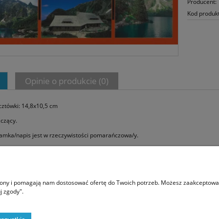
Producent:
Kod produk
Opinie o produkcie (0)
ztówki: 14,8x10,5 cm
zczący.
amka/napis jest w rzeczywistości pomarańczowa/y.
Moje konto
O na
trony i pomagają nam dostosować ofertę do Twoich potrzeb. Możesz zaakceptować 
j zgody".
Twoje zamówienia
Kont
Ustawienia konta
Blog
Przechowalnia