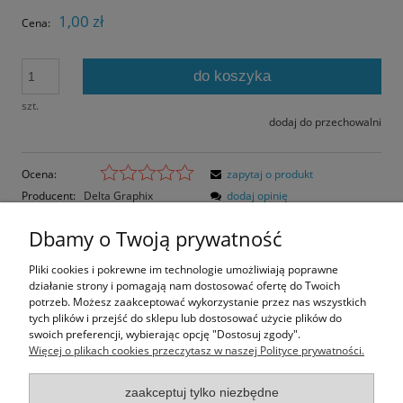
1,00 zł
Cena:
do koszyka
szt.
dodaj do przechowalni
Ocena:
zapytaj o produkt
Producent:
Delta Graphix
dodaj opinię
Kod produktu:
08-351
Dbamy o Twoją prywatność
Opis
Pliki cookies i pokrewne im technologie umożliwiają poprawne
działanie strony i pomagają nam dostosować ofertę do Twoich
Opinie o produkcie (0)
potrzeb. Możesz zaakceptować wykorzystanie przez nas wszystkich
tych plików i przejść do sklepu lub dostosować użycie plików do
swoich preferencji, wybierając opcję "Dostosuj zgody".
Rozmiar pocztówki: 14,9x10,2 cm
Więcej o plikach cookies przeczytasz w naszej Polityce prywatności.
Papier błyszczący
zaakceptuj tylko niezbędne
Informacje