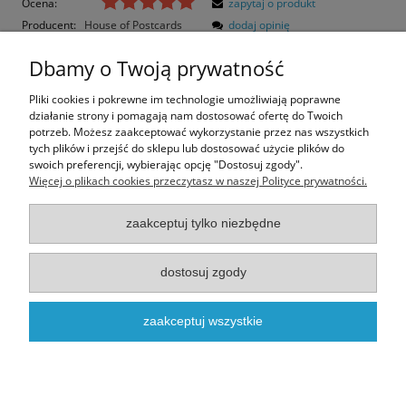
Ocena:
zapytaj o produkt
Producent:
House of Postcards
dodaj opinię
Kod produktu:
HoP538
Dbamy o Twoją prywatność
Opis
Pliki cookies i pokrewne im technologie umożliwiają poprawne
działanie strony i pomagają nam dostosować ofertę do Twoich
Opinie o produkcie (0)
potrzeb. Możesz zaakceptować wykorzystanie przez nas wszystkich
tych plików i przejść do sklepu lub dostosować użycie plików do
swoich preferencji, wybierając opcję "Dostosuj zgody".
Rozmiar pocztówki: 14,8x10,5 cm
Więcej o plikach cookies przeczytasz w naszej Polityce prywatności.
Papier błyszczący
zaakceptuj tylko niezbędne
Informacje
dostosuj zgody
Moje konto
zaakceptuj wszystkie
O nas
Realizacja - onisoft.pl
|
Sklep internetowy shoper