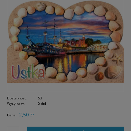
Dostępność:
53
Wysyłka w:
5 dni
2,50 zł
Cena: