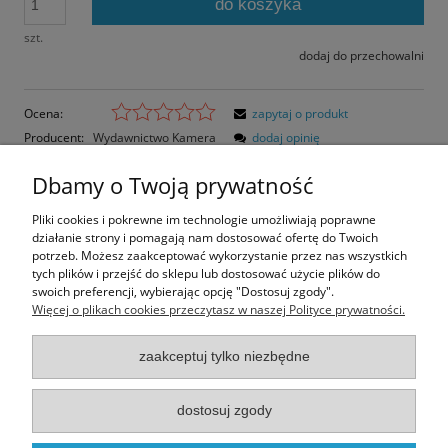
do koszyka
szt.
dodaj do przechowalni
Ocena:
zapytaj o produkt
Producent:
Wydawnictwo Kamera
dodaj opinię
Kod produktu:
20211
Dbamy o Twoją prywatność
Opis
Pliki cookies i pokrewne im technologie umożliwiają poprawne
działanie strony i pomagają nam dostosować ofertę do Twoich
Opinie o produkcie (0)
potrzeb. Możesz zaakceptować wykorzystanie przez nas wszystkich
tych plików i przejść do sklepu lub dostosować użycie plików do
swoich preferencji, wybierając opcję "Dostosuj zgody".
Rozmiar pocztówki: 15x10,5 cm
Więcej o plikach cookies przeczytasz w naszej Polityce prywatności.
Papier błyszczący
zaakceptuj tylko niezbędne
Informacje
dostosuj zgody
Moje konto