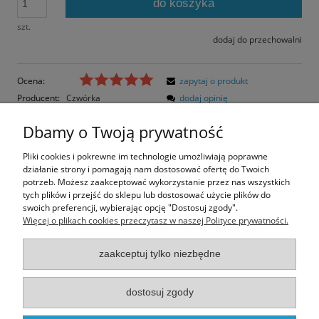
do koszyka
szt.
dodaj do przechowalni
Ocena:
zapytaj o produkt
Producent:
Czwórka
dodaj opinię
Kod produktu:
WA-33
Dbamy o Twoją prywatność
Opis
Pliki cookies i pokrewne im technologie umożliwiają poprawne
działanie strony i pomagają nam dostosować ofertę do Twoich
Opinie o produkcie (0)
potrzeb. Możesz zaakceptować wykorzystanie przez nas wszystkich
tych plików i przejść do sklepu lub dostosować użycie plików do
swoich preferencji, wybierając opcję "Dostosuj zgody".
Rozmiar pocztówki: 16,5x12 cm
Więcej o plikach cookies przeczytasz w naszej Polityce prywatności.
Papier matowy
zaakceptuj tylko niezbędne
Informacje
dostosuj zgody
Moje konto