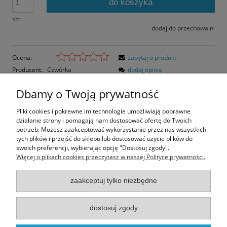
do koszyka
szt.
dodaj do przechowalni
Ocena:
zapytaj o produkt
Producent:
Czwórka
dodaj opinię
Kod produktu:
WA-36
Dbamy o Twoją prywatność
Opis
Pliki cookies i pokrewne im technologie umożliwiają poprawne
działanie strony i pomagają nam dostosować ofertę do Twoich
Opinie o produkcie (0)
potrzeb. Możesz zaakceptować wykorzystanie przez nas wszystkich
tych plików i przejść do sklepu lub dostosować użycie plików do
swoich preferencji, wybierając opcję "Dostosuj zgody".
Rozmiar pocztówki: 16,5x12 cm
Więcej o plikach cookies przeczytasz w naszej Polityce prywatności.
Papier matowy
zaakceptuj tylko niezbędne
Informacje
dostosuj zgody
Moje konto