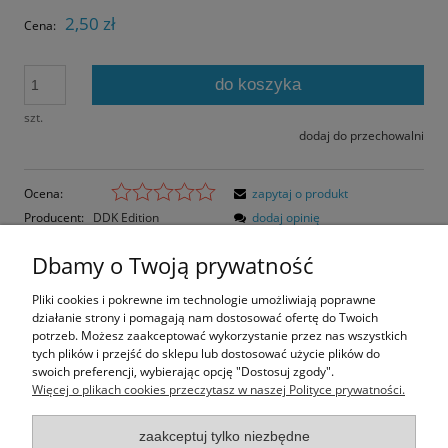
2,50 zł
Cena:
do koszyka
szt.
dodaj do przechowalni
Ocena:
zapytaj o produkt
Producent:
DDK Edition
dodaj opinię
Kod produktu:
5482
Dbamy o Twoją prywatność
Opis
Pliki cookies i pokrewne im technologie umożliwiają poprawne
działanie strony i pomagają nam dostosować ofertę do Twoich
Opinie o produkcie (0)
potrzeb. Możesz zaakceptować wykorzystanie przez nas wszystkich
tych plików i przejść do sklepu lub dostosować użycie plików do
swoich preferencji, wybierając opcję "Dostosuj zgody".
Rozmiar pocztówki: 14,4x10,4 cm
Więcej o plikach cookies przeczytasz w naszej Polityce prywatności.
Papier błyszczący
zaakceptuj tylko niezbędne
Informacje