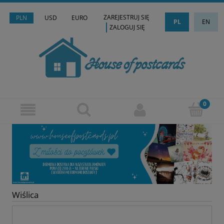
ZAREJESTRUJ SIĘ
PLN
USD
EURO
PL
EN
ZALOGUJ SIĘ
Wiślica