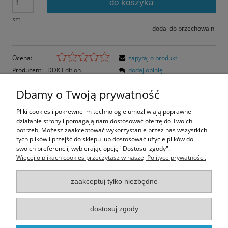
do koszyka
szt.
dodaj do przechowalni
Ocena:
zapytaj o produkt
Producent:
DDK Edition
dodaj opinię
Kod produktu:
8246
Dbamy o Twoją prywatność
Opis
Pliki cookies i pokrewne im technologie umożliwiają poprawne
działanie strony i pomagają nam dostosować ofertę do Twoich
Opinie o produkcie (0)
potrzeb. Możesz zaakceptować wykorzystanie przez nas wszystkich
tych plików i przejść do sklepu lub dostosować użycie plików do
swoich preferencji, wybierając opcję "Dostosuj zgody".
Rozmiar pocztówki: 14,4x10,4 cm
Więcej o plikach cookies przeczytasz w naszej Polityce prywatności.
Papier błyszczący
zaakceptuj tylko niezbędne
Informacje
dostosuj zgody
Moje konto