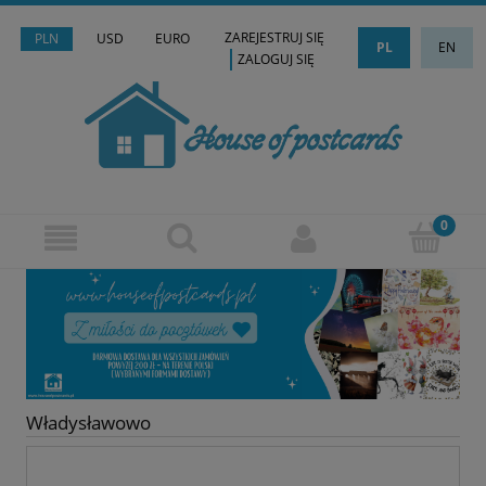
ZAREJESTRUJ SIĘ
PLN
USD
EURO
PL
EN
ZALOGUJ SIĘ
Władysławowo