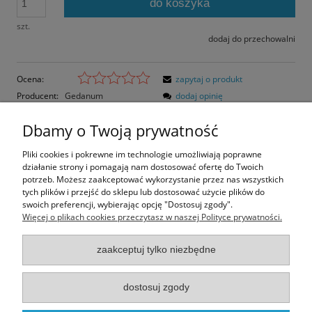
do koszyka
szt.
dodaj do przechowalni
Ocena:
zapytaj o produkt
Producent:
Gedanum
dodaj opinię
Kod produktu:
DWR-10-C
Dbamy o Twoją prywatność
Opis
Pliki cookies i pokrewne im technologie umożliwiają poprawne
działanie strony i pomagają nam dostosować ofertę do Twoich
Opinie o produkcie (0)
potrzeb. Możesz zaakceptować wykorzystanie przez nas wszystkich
tych plików i przejść do sklepu lub dostosować użycie plików do
swoich preferencji, wybierając opcję "Dostosuj zgody".
Rozmiar pocztówki: 14,8x10,5 cm
Więcej o plikach cookies przeczytasz w naszej Polityce prywatności.
Papier błyszczący
zaakceptuj tylko niezbędne
Informacje
dostosuj zgody
Moje konto