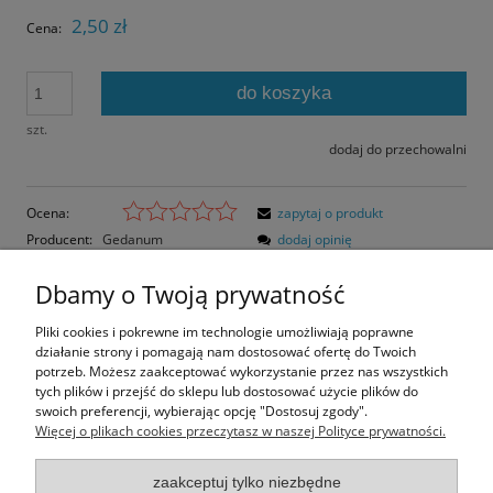
2,50 zł
Cena:
do koszyka
szt.
dodaj do przechowalni
Ocena:
zapytaj o produkt
Producent:
Gedanum
dodaj opinię
Kod produktu:
DWR-30-C
Dbamy o Twoją prywatność
Opis
Pliki cookies i pokrewne im technologie umożliwiają poprawne
działanie strony i pomagają nam dostosować ofertę do Twoich
Opinie o produkcie (0)
potrzeb. Możesz zaakceptować wykorzystanie przez nas wszystkich
tych plików i przejść do sklepu lub dostosować użycie plików do
swoich preferencji, wybierając opcję "Dostosuj zgody".
Rozmiar pocztówki: 14,8x10,5 cm
Więcej o plikach cookies przeczytasz w naszej Polityce prywatności.
Papier błyszczący
zaakceptuj tylko niezbędne