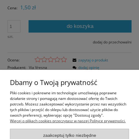
1,50 zł
Cena:
do koszyka
szt.
dodaj do przechowalni
Ocena:
zapytaj o produkt
Producent:
Via Vresna
dodaj opinię
Kod produktu:
VV140
Dbamy o Twoją prywatność
Opis
Pliki cookies i pokrewne im technologie umożliwiają poprawne
działanie strony i pomagają nam dostosować ofertę do Twoich
Opinie o produkcie (0)
potrzeb. Możesz zaakceptować wykorzystanie przez nas wszystkich
tych plików i przejść do sklepu lub dostosować użycie plików do
swoich preferencji, wybierając opcję "Dostosuj zgody".
Rozmiar pocztówki: 15,5x10,5 cm
Więcej o plikach cookies przeczytasz w naszej Polityce prywatności.
Papier błyszczący
zaakceptuj tylko niezbędne
Informacje