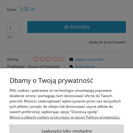
3,00 zł
Cena:
do koszyka
szt.
dodaj do przechowalni
Ocena:
zapytaj o produkt
Producent:
House of Postcards
dodaj opinię
Kod produktu:
HoP2910
Dbamy o Twoją prywatność
Opis
Pliki cookies i pokrewne im technologie umożliwiają poprawne
działanie strony i pomagają nam dostosować ofertę do Twoich
Opinie o produkcie (0)
potrzeb. Możesz zaakceptować wykorzystanie przez nas wszystkich
tych plików i przejść do sklepu lub dostosować użycie plików do
swoich preferencji, wybierając opcję "Dostosuj zgody".
Rozmiar pocztówki: 14,8x10,5 cm
Więcej o plikach cookies przeczytasz w naszej Polityce prywatności.
Foliowanie Soft Touch
zaakceptuj tylko niezbędne