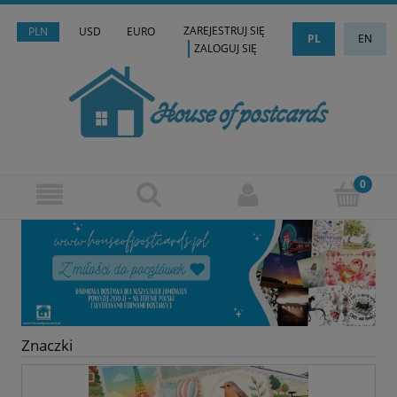
ZAREJESTRUJ SIĘ
PLN
USD
EURO
PL
EN
ZALOGUJ SIĘ
Znaczki