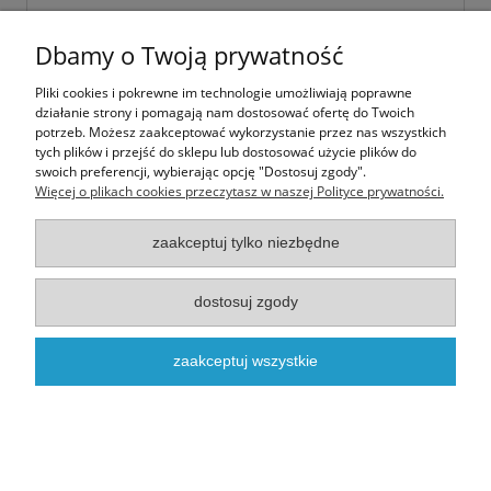
Dbamy o Twoją prywatność
NOWOŚĆ
Pliki cookies i pokrewne im technologie umożliwiają poprawne
działanie strony i pomagają nam dostosować ofertę do Twoich
potrzeb. Możesz zaakceptować wykorzystanie przez nas wszystkich
tych plików i przejść do sklepu lub dostosować użycie plików do
swoich preferencji, wybierając opcję "Dostosuj zgody".
Więcej o plikach cookies przeczytasz w naszej Polityce prywatności.
zaakceptuj tylko niezbędne
dostosuj zgody
Mruczaste Wakacje
zaakceptuj wszystkie
3,00 zł