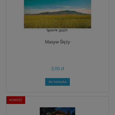
Masyw Ślęży
3,00 zł
do koszyka
NOWOŚĆ