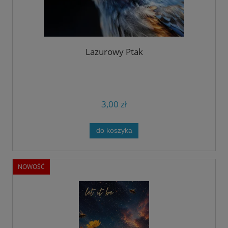
Lazurowy Ptak
3,00 zł
do koszyka
NOWOŚĆ