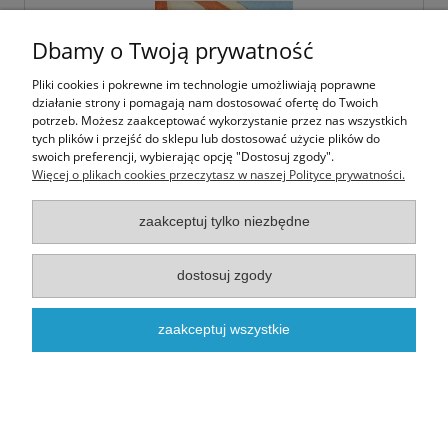
Dbamy o Twoją prywatność
Pliki cookies i pokrewne im technologie umożliwiają poprawne
działanie strony i pomagają nam dostosować ofertę do Twoich
potrzeb. Możesz zaakceptować wykorzystanie przez nas wszystkich
tych plików i przejść do sklepu lub dostosować użycie plików do
swoich preferencji, wybierając opcję "Dostosuj zgody".
Więcej o plikach cookies przeczytasz w naszej Polityce prywatności.
Mruczaste Wakacje
zaakceptuj tylko niezbędne
dostosuj zgody
3,00 zł
zaakceptuj wszystkie
do koszyka