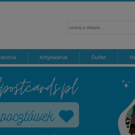
cesoria
Antykwariat
Outlet
N