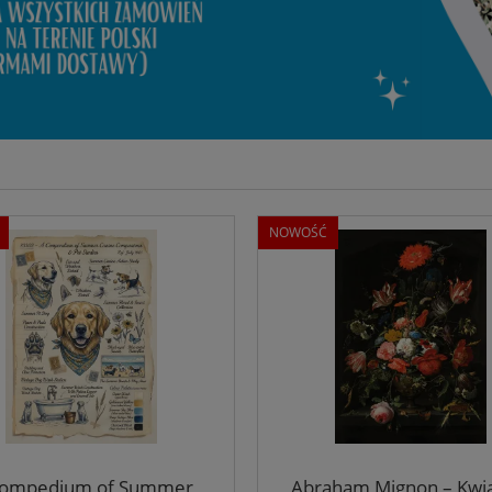
NOWOŚĆ
Compedium of Summer
Abraham Mignon – Kwi