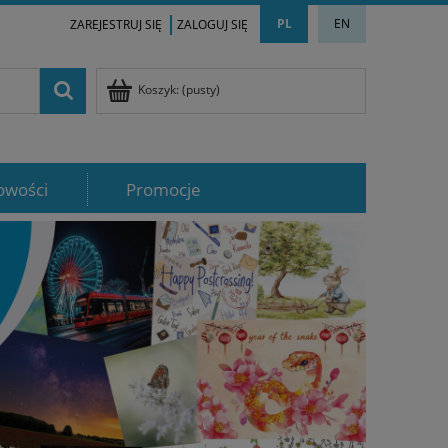
PL
EN
ZAREJESTRUJ SIĘ
ZALOGUJ SIĘ
Koszyk:
(pusty)
owości
Promocje