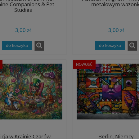
ine Companions & Pet
metalowym wazoni
Studies
3,00 zł
3,00 zł
do koszyka
do koszyka
NOWOŚĆ
licja w Krainie Czarów
Berlin, Niemcy