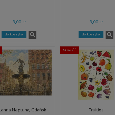
3,00 zł
3,00 zł
do koszyka
do koszyka
NOWOŚĆ
tanna Neptuna, Gdańsk
Fruities