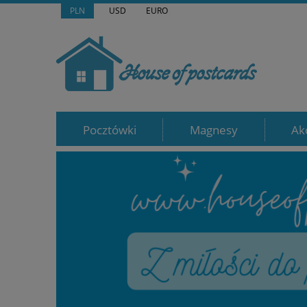
PLN
USD
EURO
Pocztówki
Magnesy
Ak