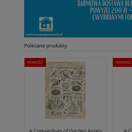
Polecane produkty
NOWOŚĆ
NOWOŚĆ
A Compedium of Garden Aviary
A 