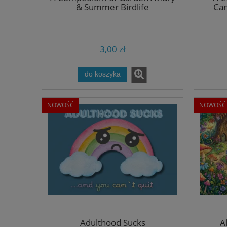
& Summer Birdlife
Can
3,00 zł
do koszyka
NOWOŚĆ
NOWOŚĆ
Adulthood Sucks
A