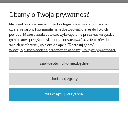
Dbamy o Twoją prywatność
NOWOŚĆ
Pliki cookies i pokrewne im technologie umożliwiają poprawne
działanie strony i pomagają nam dostosować ofertę do Twoich
potrzeb. Możesz zaakceptować wykorzystanie przez nas wszystkich
tych plików i przejść do sklepu lub dostosować użycie plików do
swoich preferencji, wybierając opcję "Dostosuj zgody".
Więcej o plikach cookies przeczytasz w naszej Polityce prywatności.
zaakceptuj tylko niezbędne
dostosuj zgody
Mruczaste Wakacje
zaakceptuj wszystkie
3,00 zł