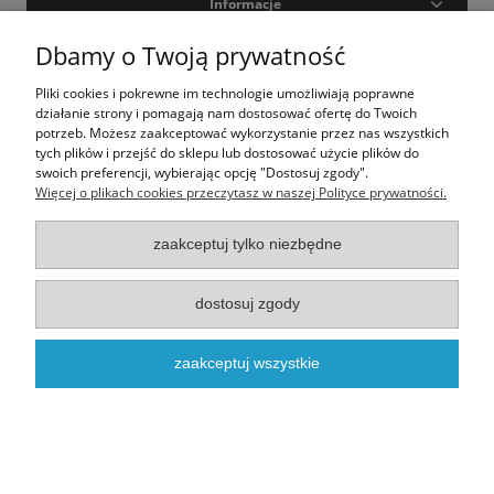
Informacje
Dbamy o Twoją prywatność
Moje konto
Pliki cookies i pokrewne im technologie umożliwiają poprawne
O nas
działanie strony i pomagają nam dostosować ofertę do Twoich
potrzeb. Możesz zaakceptować wykorzystanie przez nas wszystkich
tych plików i przejść do sklepu lub dostosować użycie plików do
swoich preferencji, wybierając opcję "Dostosuj zgody".
Realizacja - onisoft.pl
|
Sklep internetowy shoper
Więcej o plikach cookies przeczytasz w naszej Polityce prywatności.
pokaż pełną wersję strony
zaakceptuj tylko niezbędne
dostosuj zgody
zaakceptuj wszystkie