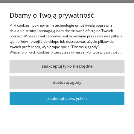
Ten produkt jest niedostępny.
Dbamy o Twoją prywatność
Informacje
Pliki cookies i pokrewne im technologie umożliwiają poprawne
działanie strony i pomagają nam dostosować ofertę do Twoich
potrzeb. Możesz zaakceptować wykorzystanie przez nas wszystkich
Moje konto
tych plików i przejść do sklepu lub dostosować użycie plików do
swoich preferencji, wybierając opcję "Dostosuj zgody".
Więcej o plikach cookies przeczytasz w naszej Polityce prywatności.
O nas
zaakceptuj tylko niezbędne
Realizacja - onisoft.pl
|
Sklep internetowy shoper
dostosuj zgody
pokaż pełną wersję strony
zaakceptuj wszystkie